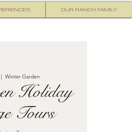
PERIENCES
OUR RANCH FAMILY
 |  
Winter Garden
en Holiday
ge Tours