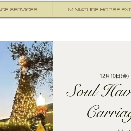
GE SERVICES
MINIATURE HORSE EX
12月10日(金)
 
Soul Hav
Carria