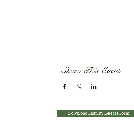
Share This Event
Download Liability Release Form