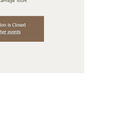
arriage Tours
ion is Closed
her events