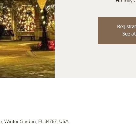
Holiday C
Registrat
See ot
e, Winter Garden, FL 34787, USA