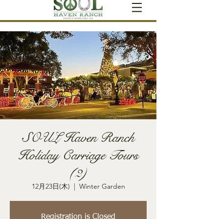
SOUL Haven Ranch
Holiday Carriage Tours
(2)
12月23日(木)
  |  
Winter Garden
Registration is Closed