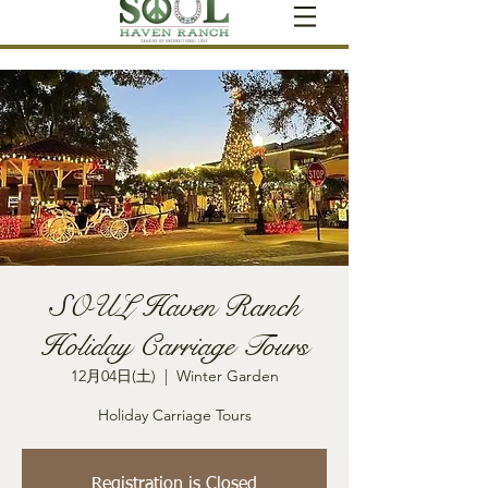
SOUL Haven Ranch
Holiday Carriage Tours
12月04日(土)
  |  
Winter Garden
Holiday Carriage Tours
Registration is Closed