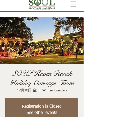
SOUL Haven Ranch
Holiday Carriage Tours
12月10日(金)
  |  
Winter Garden
Registration is Closed
See other events