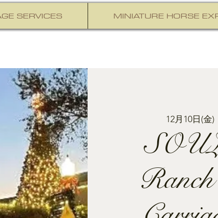
GE SERVICES
MINIATURE HORSE EX
12月10日(金)
 
SOUL
Ranch
Carria