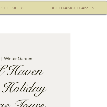
PERIENCES
OUR RANCH FAMILY
 |  
Winter Garden
 Haven
 Holiday
ge Tours