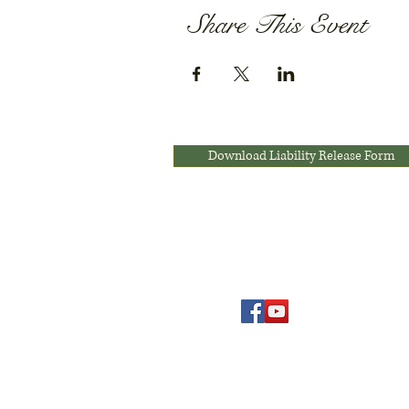
Share This Event
Download Liability Release Form