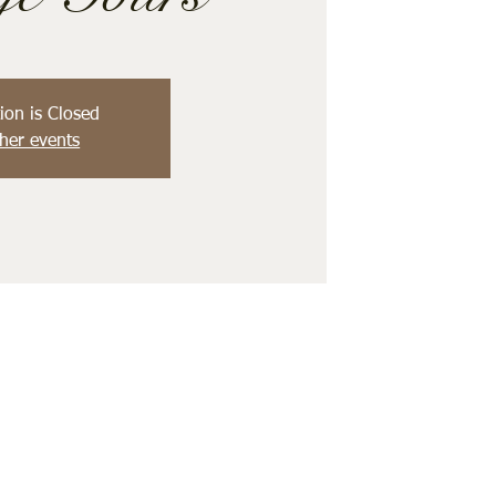
ion is Closed
her events