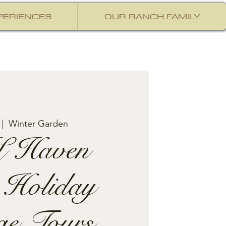
PERIENCES
OUR RANCH FAMILY
 |  
Winter Garden
 Haven
 Holiday
ge Tours