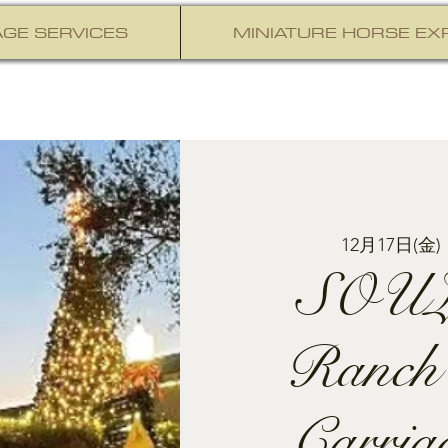
GE SERVICES
MINIATURE HORSE EX
12月17日(金)
 
SOUL
Ranch
Carria