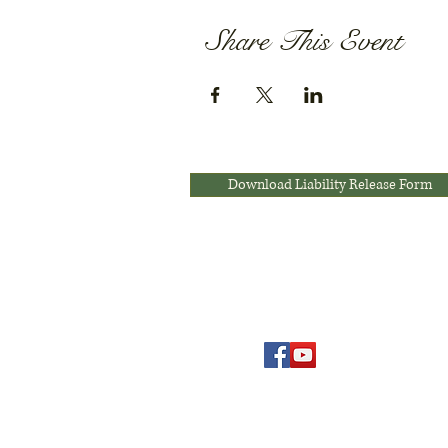
Share This Event
Download Liability Release Form