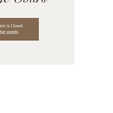
ion is Closed
her events