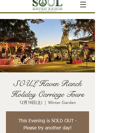
SOUL Haven Ranch
Holiday Carriage Tours
12月18日(土)
  |  
Winter Garden
This Evening is SOLD OUT -
Please try another day!