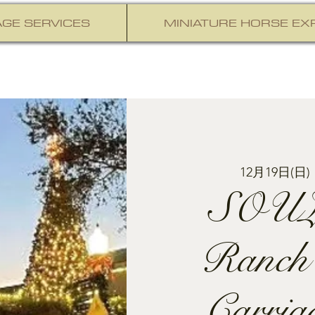
GE SERVICES
MINIATURE HORSE EX
12月19日(日)
 
SOUL
Ranch
Carria