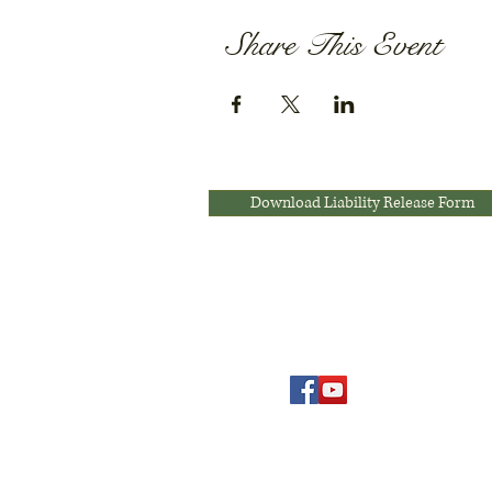
Share This Event
Download Liability Release Form