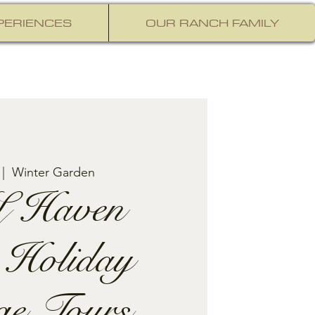
PERIENCES
OUR RANCH FAMILY
 |  
Winter Garden
 Haven
 Holiday
ge Tours