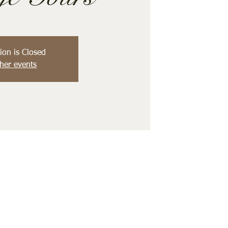
ion is Closed
her events