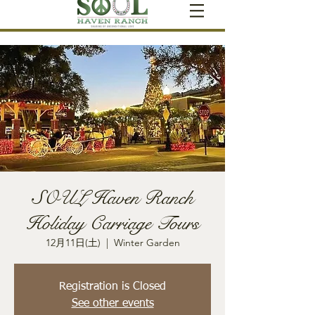
SOUL Haven Ranch
Holiday Carriage Tours
12月11日(土)
  |  
Winter Garden
Registration is Closed
See other events