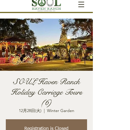
SOUL Haven Ranch
Holiday Carriage Tours
(6)
12月28日(火)
  |  
Winter Garden
Registration is Closed