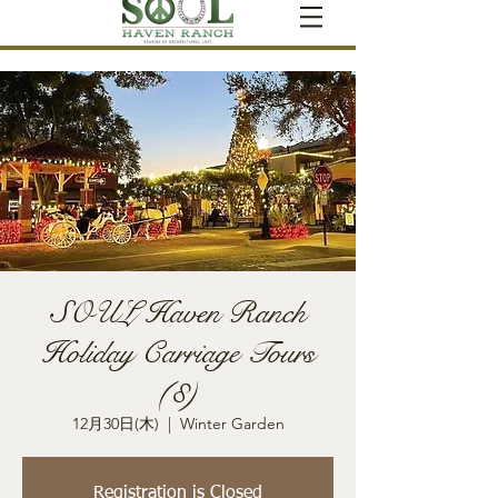
SOUL Haven Ranch
Holiday Carriage Tours
(8)
12月30日(木)
  |  
Winter Garden
Registration is Closed